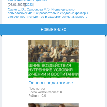
[06.01.2024][
2023
]
Савин Е.Ю., Самсонова М.Э. Индивидуально-
психологические и образовательно-средовые факторы
включенности студентов в академическую активность
НОВЫЕ ВИДЕО
Основы педагогической психологии: внешние воздействия и внутренние условия в обучении и воспитании
Просмотры:
Всего комментариев:
0
Рейтинг:
0.0