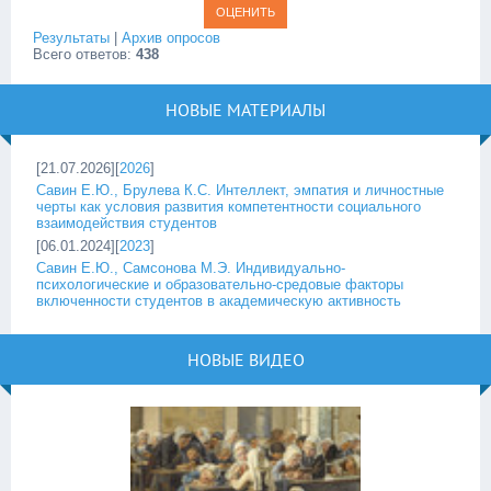
Результаты
|
Архив опросов
Всего ответов:
438
НОВЫЕ МАТЕРИАЛЫ
[21.07.2026][
2026
]
Савин Е.Ю., Брулева К.С. Интеллект, эмпатия и личностные
черты как условия развития компетентности социального
взаимодействия студентов
[06.01.2024][
2023
]
Савин Е.Ю., Самсонова М.Э. Индивидуально-
психологические и образовательно-средовые факторы
включенности студентов в академическую активность
НОВЫЕ ВИДЕО