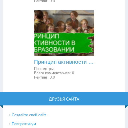
Рейтинг:
0.0
Принцип активности в образовании
Просмотры:
Всего комментариев:
0
Рейтинг:
0.0
ДРУЗЬЯ САЙТА
Создайте свой сайт
Псипрактикум