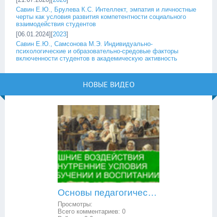
Савин Е.Ю., Брулева К.С. Интеллект, эмпатия и личностные
черты как условия развития компетентности социального
взаимодействия студентов
[06.01.2024][
2023
]
Савин Е.Ю., Самсонова М.Э. Индивидуально-
психологические и образовательно-средовые факторы
включенности студентов в академическую активность
НОВЫЕ ВИДЕО
Основы педагогической психологии: внешние воздействия и внутренние условия в обучении и воспитании
Просмотры:
Всего комментариев:
0