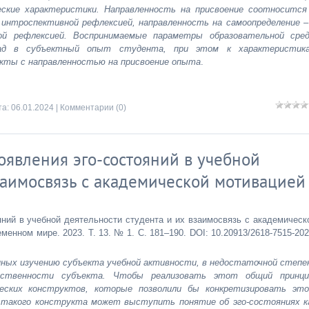
ческие характеристики. Направленность на присвоение соотносится
интроспективной рефлексией, направленность на самоопределение –
й рефлексией. Воспринимаемые параметры образовательной сре
ад в субъектный опыт студента, при этом к характеристик
кты с направленностью на присвоение опыта
.
та:
06.01.2024
|
Комментарии (0)
роявления эго-состояний в учебной
заимосвязь с академической мотивацией
яний в учебной деятельности студента и их взаимосвязь с академическ
енном мире. 2023. Т. 13. № 1. С. 181–190. DOI: 10.20913/2618-7515-202
енных изучению субъекта учебной активности, в недостаточной степе
жественности субъекта. Чтобы реализовать этот общий принци
еских конструктов, которые позволили бы конкретизировать эт
е такого конструкта может выступить понятие об эго-состояниях к