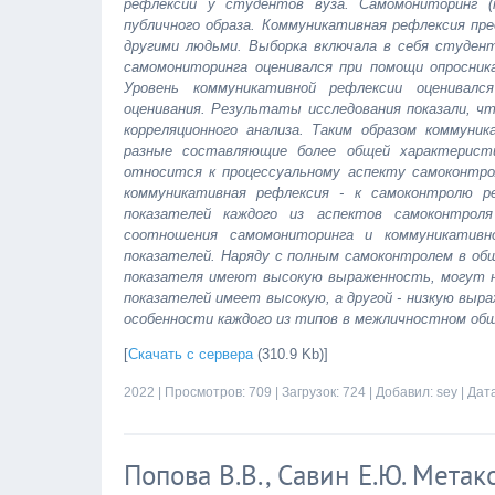
рефлексии у студентов вуза. Самомониторинг (
публичного образа. Коммуникативная рефлексия пр
другими людьми. Выборка включала в себя студенто
самомониторинга оценивался при помощи опросник
Уровень коммуникативной рефлексии оценивалс
оценивания. Результаты исследования показали, ч
корреляционного анализа. Таким образом коммун
разные составляющие более общей характерист
относится к процессуальному аспекту самоконтро
коммуникативная рефлексия - к самоконтролю р
показателей каждого из аспектов самоконтро
соотношения самомониторинга и коммуникативн
показателей. Наряду с полным самоконтролем в общ
показателя имеют высокую выраженность, могут н
показателей имеет высокую, а другой - низкую вы
особенности каждого из типов в межличностном общ
[
Скачать с сервера
(310.9 Kb)]
2022
| Просмотров: 709 | Загрузок: 724 | Добавил:
sey
| Дат
Попова В.В., Савин Е.Ю. Мета