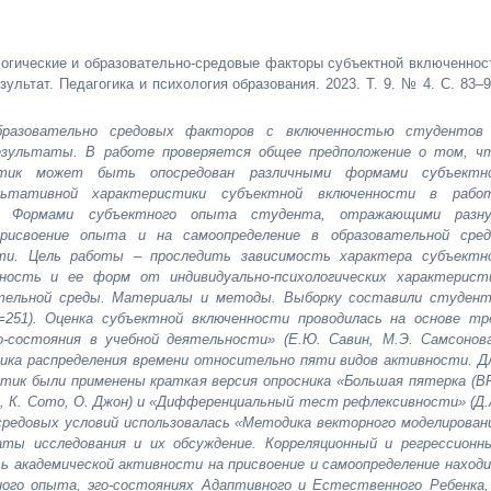
огические и образовательно-средовые факторы субъектной включеннос
ультат. Педагогика и психология образования. 2023. Т. 9. № 4. С. 83–9
 образовательно средовых факторов с включенностью студентов
езультаты. В работе проверяется общее предположение о том, ч
ристик может быть опосредован различными формами субъектн
льтативной характеристики субъектной включенности в рабо
. Формами субъектного опыта студента, отражающими разн
присвоение опыта и на самоопределение в образовательной сред
ти. Цель работы – проследить зависимость характера субъектн
ность и ее форм от индивидуально-психологических характерист
ательной среды. Материалы и методы. Выборку составили студен
N=251). Оценка субъектной включенности проводилась на основе тр
о-состояния в учебной деятельности» (Е.Ю. Савин, М.Э. Самсонова
ика распределения времени относительно пяти видов активности. Д
стик были применены краткая версия опросника «Большая пятерка (BF
н, К. Сото, О. Джон) и «Дифференциальный тест рефлексивности» (Д.
-средовых условий использовалась «Методика векторного моделирован
аты исследования и их обсуждение. Корреляционный и регрессионн
ь академической активности на присвоение и самоопределение наход
ого опыта, эго-состояниях Адаптивного и Естественного Ребенка,