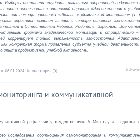
и. Выборку составили студенты различных направлений подготовки 
тельности использовался авторский опросник «Эго-состояния в учебн
лась при помощи опросника «Шкалы академической мотивации» (Т. 
анализ опросника позволил выявить четыре основных эго-состояни
аптивный и Естественный Ребенок, Родитель, Взрослый. Все четы
дуктивными формами академической мотивации и отрицательно –
ией коррелирует только выраженность эго-состояния Адаптивно
как конкретная форма проявления субъекта учебной деятельности
о опыта продуктивной учебной активности.
та:
06.01.2024
|
Комментарии (0)
омониторинга и коммуникативной
уникативной рефлексии у студентов вуза // Мир науки. Педагогика
го исследования соотношения самомониторинга и коммуникативн