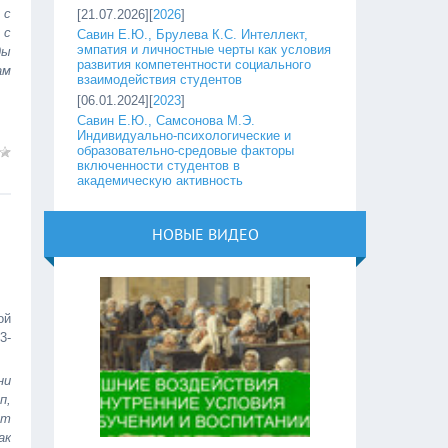
 с
[21.07.2026][
2026
]
 с
Савин Е.Ю., Брулева К.С. Интеллект,
эмпатия и личностные черты как условия
ды
развития компетентности социального
ам
взаимодействия студентов
[06.01.2024][
2023
]
Савин Е.Ю., Самсонова М.Э.
Индивидуально-психологические и
образовательно-средовые факторы
включенности студентов в
академическую активность
НОВЫЕ ВИДЕО
ой
3-
ни
п,
от
ак