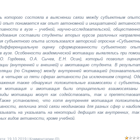
ль которого состояла в выяснении связи между субъектным опыт
й опыт понимается как опыт автономной и инициативной активност
ивности в вузе – учебной, научно-исследовательской, общественно
ледования составили студенты вторых курсов различных направлен
ния субъектного опыта использовался авторский опросник «Субъектн
ифференциальную оценку сформированности субъектного опы
 вузе. Особенности академической мотивации выявлялись при помо
.О. Гордеева, О.А. Сычев, Е.Н. Осин), который позволил оцени
ации (внутренней и внешней) и амотивацию студента. В результа
ляции (по Спирмену) между внутренней мотивацией (познавательно
в четырех из пяти сферах активности (за исключением спорта). Од
важения также обнаружил положительные взаимосвязи с субъектн
ая мотивация и амотивация были отрицательно взаимосвязаны
 виды мотивации могут как содействовать, так и препятствова
 Также установлено, что хотя внутренняя мотивация положитель
вности, величина этой связи неодинакова для разных сфер и наибол
азывать на указывать на некоторый дефицит как внутренних, так
ных видов активности, кроме учебной.
ата:
19.10.2019
|
Комментарии (0)