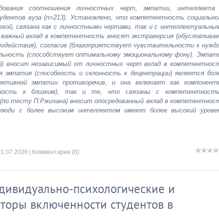
едования соотношения личностных черт, эмпатии, интеллекта
дентов вуза (n=213). Установлено, что компетентность социально
евой, связана как с личностными чертами, так и с интеллектуальны
е важный вклад в компетентность вносят экстраверсия (обусловлива
модействия), согласие (благоприятствует чувствительности к нужд
ильность (способствует оптимальному эмоциональному фону). Эмпат
вой) вносит независимый от личностных черт вклад в компетентнос
я эмпатия (способность и склонность к децентрации) является бол
ктивной эмпатии противоречив, и она включает как компонент
ьность к близким), так и те, что связаны с компетентност
 (по тесту П.Ржичана) вносит опосредованный вклад в компетентнос
 люди с более высоким интеллектом имеют более высокий урове
21.07.2026
|
Комментарии (0)
ндивидуально-психологические и
торы включенности студентов в