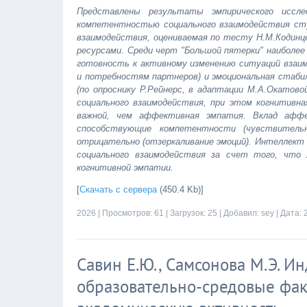
Представлены результаты эмпирического иссл
компетентностью социального взаимодействия сту
взаимодействия, оцениваемая по тесту Н.М.Кодинц
ресурсами. Среди черт "Большой пятерки" наиболе
готовность к активному изменению ситуаций взаи
и потребностям партнеров) и эмоциональная стаб
(по опроснику Р.Рейнерс, в адаптации М.А.Окато
социального взаимодействия, при этом когнитивна
важной, чем аффективная эмпатия. Вклад аффе
способствующие компетентности (чувствител
отрицательно (отзеркаливание эмоций). Интеллект
социального взаимодействия за счет того, что
когнитивной эмпатии.
[
Скачать с сервера
(450.4 Kb)]
2026
| Просмотров: 61 | Загрузок: 25 | Добавил:
sey
| Дата:
Савин Е.Ю., Самсонова М.Э. И
образовательно-средовые фак