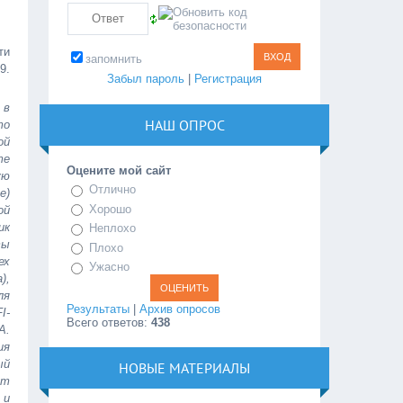
ти
запомнить
9.
Забыл пароль
|
Регистрация
 в
НАШ ОПРОС
то
ой
те
Оцените мой сайт
ую
Отлично
е)
Хорошо
ой
ик
Неплохо
ты
Плохо
ех
Ужасно
),
ля
Результаты
|
Архив опросов
I-
Всего ответов:
438
А.
ия
ый
НОВЫЕ МАТЕРИАЛЫ
ит
 и