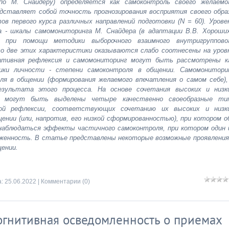
по М. Снайдеру) определяется как самоконтроль своего желаемо
едставляет собой точность прогнозирования восприятия своего обра
в первого курса различных направлений подготовки (N = 60). Урове
а - шкалы самомониторинга М. Снайдера (в адаптации В.В. Хороших
я при помощи методики выборочного взаимного внутригруппово
то две этих характеристики оказываются слабо соотнесены на уров
икативная рефлексия и самомониторинг могут быть рассмотрены к
ики личности - степени самоконтроля в общении. Самомонитори
ля в общении (формирования желаемого впечатления о самом себе),
езультата этого процесса. На основе сочетания высоких и низк
ля могут быть выделены четыре качественно своеобразные ти
ой рефлексии, соответствующих сочетанию их высоких и низк
ении (или, напротив, его низкой сформированностью), при котором о
аблюдаться эффекты частичного самоконтроля, при котором один 
раженность. В статье представлены некоторые возможные проявления
ении.
а:
25.06.2022
|
Комментарии (0)
когнитивная осведомленность о приемах