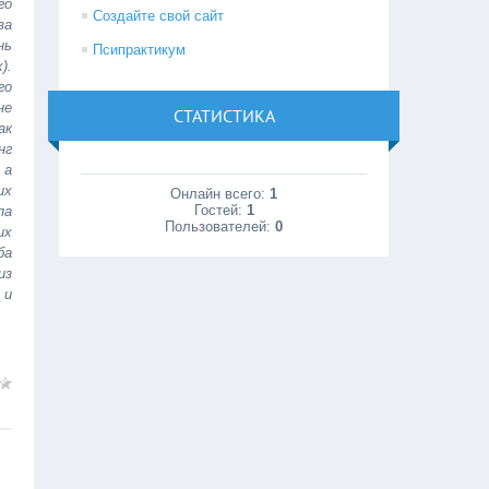
го
Создайте свой сайт
за
нь
Псипрактикум
).
го
не
СТАТИСТИКА
ак
нг
 а
их
Онлайн всего:
1
Гостей:
1
па
Пользователей:
0
их
ба
из
 и