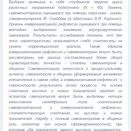
Выборка включала в себя студентов первого курса
различных направлений подготовки (N = 60). Уровень
самомониторинга оценивался при помощи опросника - шкалы
самомониторинга М. Снайдера (в адаптации В.В. Хороших).
Уровень коммуникативной рефлексии оценивался при помощи
методики выборочного взаимного внутригруппового
оценивания. Результаты исследования показали, что две
этих характеристики оказываются слабо соотнесены на
уровне корреляционного анализа. Таким образом
коммуникативная рефлексия и самомониторинг могут быть
рассмотрены как разные составляющие более общей
характеристики личности - степени самоконтроля в
общении. Самомониторинг относится к процессуальному
аспекту самоконтроля в общении (формирования желаемого
впечатления о самом себе), а коммуникативная рефлексия - к
самоконтролю результата этого процесса. На основе
сочетания высоких и низких показателей каждого из
аспектов самоконтроля могут быть выделены четыре
качественно своеобразные типа соотношения
самомониторинга и коммуникативной рефлексии,
соответствующих сочетанию их высоких и низких
показателей. Наряду с полным самоконтролем в общении
(или, напротив, его низкой сформированностью), при
котором оба показателя имеют высокую выраженность,