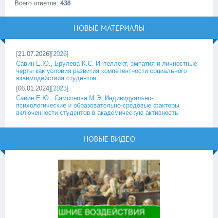
Всего ответов:
438
НОВЫЕ МАТЕРИАЛЫ
[21.07.2026][
2026
]
Савин Е.Ю., Брулева К.С. Интеллект, эмпатия и личностные
черты как условия развития компетентности социального
взаимодействия студентов
[06.01.2024][
2023
]
Савин Е.Ю., Самсонова М.Э. Индивидуально-
психологические и образовательно-средовые факторы
включенности студентов в академическую активность
НОВЫЕ ВИДЕО