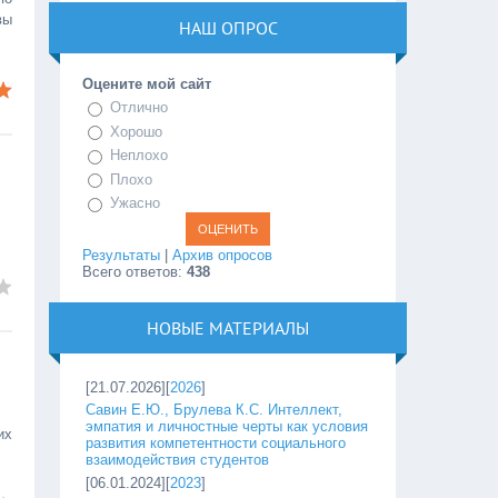
вы
НАШ ОПРОС
Оцените мой сайт
Отлично
Хорошо
Неплохо
Плохо
Ужасно
Результаты
|
Архив опросов
Всего ответов:
438
НОВЫЕ МАТЕРИАЛЫ
[21.07.2026][
2026
]
Савин Е.Ю., Брулева К.С. Интеллект,
эмпатия и личностные черты как условия
их
развития компетентности социального
взаимодействия студентов
[06.01.2024][
2023
]