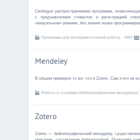
Свободно распространяемая программа, позволяющая
с предъявлением стимулов и регистрацией ответ
«визуальном» режиме, без знания языка программиро
Программы для экспериментальной работы
4897
Мendeley
В общем примерно то же, что и Zotero. Сам я его не и
Работа со ссылками (библиографические менеджеры)
Zotero
Zotero — библиографический менеджер, существенно 
описание, составление библиографий. Позволяет сч