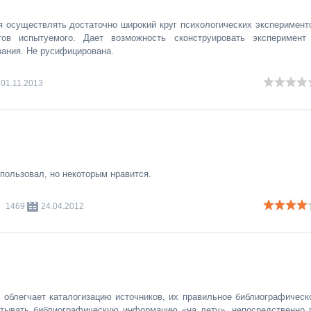
 осуществлять достаточно широкий круг психологических эксперимент
ов испытуемого. Дает возможность сконструировать эксперимент
вания. Не русифицирована.
01.11.2013
спользовал, но некоторым нравится.
1469
24.04.2012
облегчает каталогизацию источников, их правильное библиографическ
итывать библиографическую информацию «на лету», непосредственно 