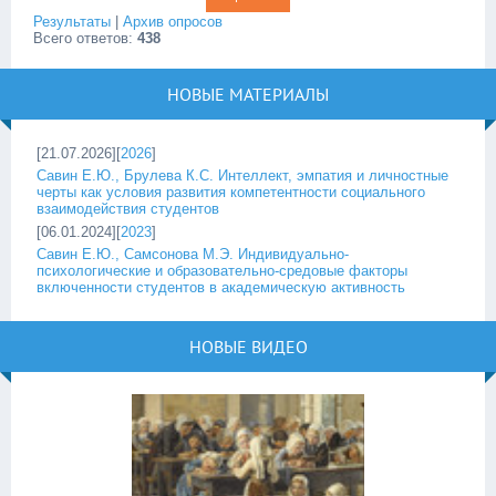
Результаты
|
Архив опросов
Всего ответов:
438
НОВЫЕ МАТЕРИАЛЫ
[21.07.2026][
2026
]
Савин Е.Ю., Брулева К.С. Интеллект, эмпатия и личностные
черты как условия развития компетентности социального
взаимодействия студентов
[06.01.2024][
2023
]
Савин Е.Ю., Самсонова М.Э. Индивидуально-
психологические и образовательно-средовые факторы
включенности студентов в академическую активность
НОВЫЕ ВИДЕО