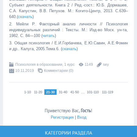
Субъект деятельности. Кни­га 2 / Ред.-сост.: Ю.Б. Дормашев,
С.А. Капустин, В.В. Петухов. М.: Когито-Центр, 2013. С.639–
640.(
скачать
)
2. Мейли Р. Факторный анализ личности // Психология
индивидуальных различий : Тексты. М.: Изд-во Моск. ун-та,
1982. С. 84—100 (
читать
)
3. Общая психология / Е.И.Горбачева, Е.Ю.Савин, А.Е.Фомин
и др.. Калуга, 2005.Тема 6. (
скачать
)
Психология в образовании, 1 курс
1149
sey
10.11.2019
Комментарии (0)
...
1-10
11-20
21-30
31-40
41-50
101-110
111-119
Приветствую Вас
,
Гость
!
Регистрация
|
Вход
КАТЕГОРИИ РАЗДЕЛА