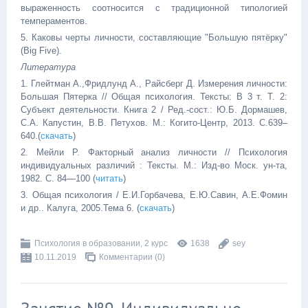
выраженность соотносится с традиционной типологией
темпераментов.
5. Каковы черты личности, составляющие "Большую пятёрку"
(Big Five).
Литература
1. Глейтман А.,Фридлунд А., Райсберг Д. Измерения личности:
Большая Пятерка // Общая психология. Тексты: В 3 т. Т. 2:
Субъект деятельности. Кни­га 2 / Ред.-сост.: Ю.Б. Дормашев,
С.А. Капустин, В.В. Петухов. М.: Когито-Центр, 2013. С.639–
640.(
скачать
)
2. Мейли Р. Факторный анализ личности // Психология
индивидуальных различий : Тексты. М.: Изд-во Моск. ун-та,
1982. С. 84—100 (
читать
)
3. Общая психология / Е.И.Горбачева, Е.Ю.Савин, А.Е.Фомин
и др.. Калуга, 2005.Тема 6. (
скачать
)
Психология в образовании, 2 курс
1638
sey
10.11.2019
Комментарии (0)