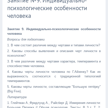
Занятие №9. Индивидуально-
психологические особенности
человека
Занятие 9. Индивидуально-психологические особенности
человека
Вопросы для подготовки
1. В чем состоит различие между чертами и типами личности?
2. Каковы способы выявления и описания черт личности в
психологии?
3. В чем различие между чертами характера, темперамента и
способностями человека.
4. Каковы черты личности человека по Г.Айзенку? Как их
выраженность соотносится с традиционной типологией
темпераментов.
5. Каковы черты личности, составляющие "Большую пятёрку"
(Big Five).
Литература
1. Глейтман А.,Фридлунд А., Райсберг Д. Измерения личности:
Большая Пятерка // Общая психология. Тексты: В 3 т. Т. 2: