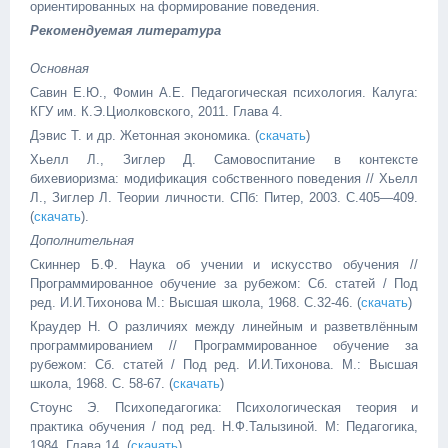
ориентированных на формирование поведения.
Рекомендуемая литература
Основная
Савин Е.Ю., Фомин А.Е. Педагогическая психология. Калуга:
КГУ им. К.Э.Циолковского, 2011. Глава 4.
Дэвис Т. и др. Жетонная экономика. (
скачать
)
Хьелл Л., Зиглер Д. Самовоспитание в контексте
бихевиоризма: модификация собственного поведения // Хьелл
Л., Зиглер Л. Теории личности. СПб: Питер, 2003. С.405—409.
(
скачать
).
Дополнительная
Скиннер Б.Ф. Наука об учении и искусство обучения //
Программированное обучение за рубежом: Сб. статей / Под
ред. И.И.Тихонова М.: Высшая школа, 1968. С.32-46. (
скачать
)
Краудер Н. О различиях между линейным и разветвлённым
программированием // Программированное обучение за
рубежом: Сб. статей / Под ред. И.И.Тихонова. М.: Высшая
школа, 1968. С. 58-67. (
скачать
)
Стоунс Э. Психопедагогика: Психологическая теория и
практика обучения / под ред. Н.Ф.Талызиной. М: Педагогика,
1984. Глава 14. (
скачать
)