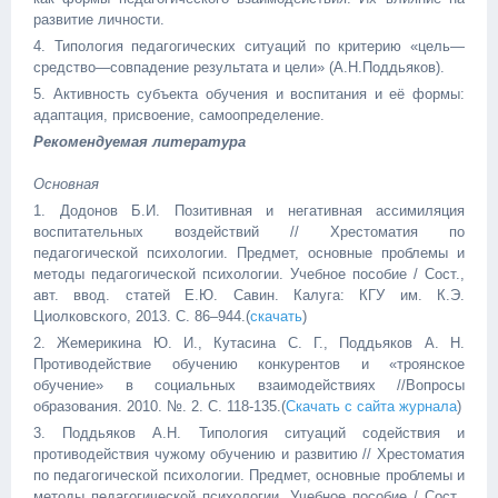
развитие личности.
4. Типология педагогических ситуаций по критерию «цель—
средство—совпадение результата и цели» (А.Н.Поддьяков).
5. Активность субъекта обучения и воспитания и её формы:
адаптация, присвоение, самоопределение.
Рекомендуемая литература
Основная
1. Додонов Б.И. Позитивная и негативная ассимиляция
воспитательных воздействий // Хрестоматия по
педагогической психологии. Предмет, основные проблемы и
методы педагогической психологии. Учебное пособие / Сост.,
авт. ввод. статей Е.Ю. Савин. Калуга: КГУ им. К.Э.
Циолковского, 2013. С. 86–944.(
скачать
)
2. Жемерикина Ю. И., Кутасина С. Г., Поддьяков А. Н.
Противодействие обучению конкурентов и «троянское
обучение» в социальных взаимодействиях //Вопросы
образования. 2010. №. 2. С. 118-135.(
Скачать с сайта журнала
)
3. Поддьяков А.Н. Типология ситуаций содействия и
противодействия чужому обучению и развитию // Хрестоматия
по педагогической психологии. Предмет, основные проблемы и
методы педагогической психологии. Учебное пособие / Сост.,