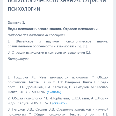
психологического знания. Отрасли
психологии
Занятие 1.
Виды психологического знания. Отрасли психологии.
Вопросы для подготовки сообщений
1. Житейское и научное психологическое знание:
сравнительные особенности и взаимосвязь
[2], [3]
.
3. Отрасли психологии и критерии их выделения
[1]
.
Литература
1. Годфруа Ж. Чем занимаются психологи // Общая
психология. Тексты: В 3-х т. Т.1: Введение. Книга 1 / ред.-
сост.: Ю.Б. Дормашев, С.А. Капустин, В.В.Петухов. М.: Когито-
Центр, 2013. С.590–596.
(скачать)
2. Общая психология / Е.И.Горбачева, Е.Ю.Савин, А.Е.Фомин
и др.. Калуга, 2005.
C.
7–11.
(скачать)
3. Петухов В.В., Столин В.В. Сравнение житейской и научной
психологии // Общая психология. Тексты: В 3-х т. Т.1: