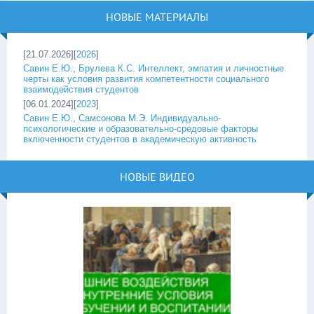
НОВЫЕ МАТЕРИАЛЫ
[21.07.2026][
2026
]
Савин Е.Ю., Брулева К.С. Интеллект, эмпатия и личностные
черты как условия развития компетентности социального
взаимодействия студентов
[06.01.2024][
2023
]
Савин Е.Ю., Самсонова М.Э. Индивидуально-
психологические и образовательно-средовые факторы
включенности студентов в академическую активность
НОВЫЕ ВИДЕО