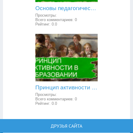
Основы педагогической психологии: внешние воздействия и внутренние условия в обучении и воспитании
Просмотры:
Всего комментариев:
0
Рейтинг:
0.0
Принцип активности в образовании
Просмотры:
Всего комментариев:
0
Рейтинг:
0.0
ДРУЗЬЯ САЙТА