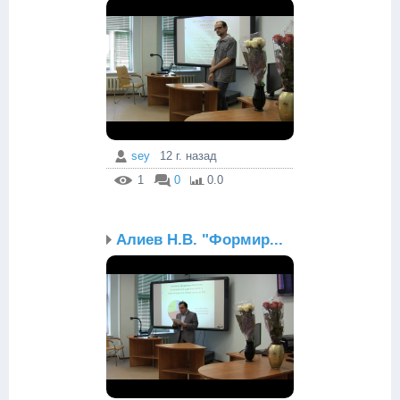
sey
12 г. назад
1
0
0.0
Алиев Н.В. "Формир...