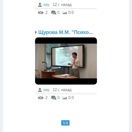
sey
12 г. назад
2
0
0.0
Щурова М.М. "Психо...
sey
12 г. назад
2
0
0.0
1-3