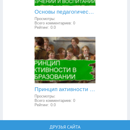
Основы педагогической психологии: внешние воздействия и внутренние условия в обучении и воспитании
Просмотры:
Всего комментариев:
0
Рейтинг:
0.0
Принцип активности в образовании
Просмотры:
Всего комментариев:
0
Рейтинг:
0.0
ДРУЗЬЯ САЙТА