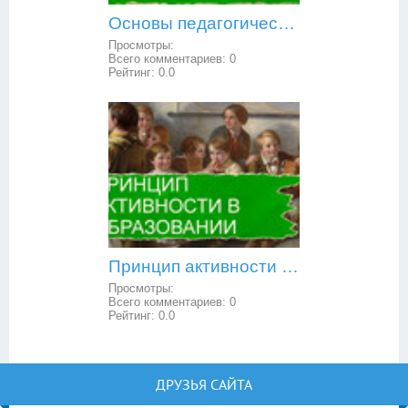
Основы педагогической психологии: внешние воздействия и внутренние условия в обучении и воспитании
Просмотры:
Всего комментариев:
0
Рейтинг:
0.0
Принцип активности в образовании
Просмотры:
Всего комментариев:
0
Рейтинг:
0.0
ДРУЗЬЯ САЙТА