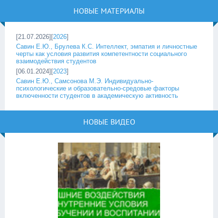
НОВЫЕ МАТЕРИАЛЫ
[21.07.2026][
2026
]
Савин Е.Ю., Брулева К.С. Интеллект, эмпатия и личностные
черты как условия развития компетентности социального
взаимодействия студентов
[06.01.2024][
2023
]
Савин Е.Ю., Самсонова М.Э. Индивидуально-
психологические и образовательно-средовые факторы
включенности студентов в академическую активность
НОВЫЕ ВИДЕО