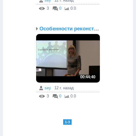
sey
12 г. назад
3
0
0.0
Особенности реконструкц...
00:44:40
sey
12 г. назад
3
0
0.0
1-3